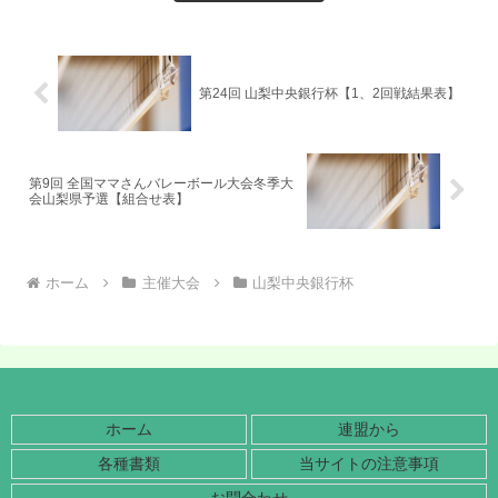
第24回 山梨中央銀行杯【1、2回戦結果表】
第9回 全国ママさんバレーボール大会冬季大
会山梨県予選【組合せ表】
ホーム
主催大会
山梨中央銀行杯
ホーム
連盟から
各種書類
当サイトの注意事項
お問合わせ