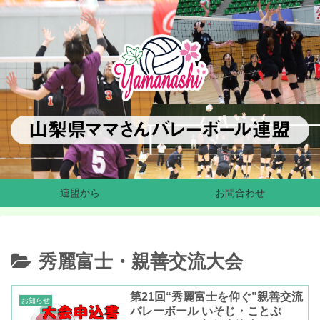
連盟から
お問合わせ
秀麗富士・親善交流大会
第21回“秀麗富士を仰ぐ”親善交流
お知らせ
バレーボール いそじ・ことぶ