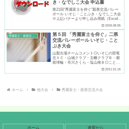
き・なでしこ大会 申込書
第21回“秀麗富士を仰ぐ”親善交流バレー
ボール いそじ・ことぶき・なでしこ大会
※上記バナーより申し込み用紙（Excel）
をダウンロードできます※申込用紙のデ
2026.08.06
ータをダウンロードし、入力されたチー
ム代表者様は、郵送ではなく、電子メー
第５回 「秀麗富士を仰ぐ」二県
秀麗富士・親善交流大会
ルでExce...
交流バレーボール いそじ・こと
ぶき大会
山梨出場チームコメント◎いそじの部竜
北ＶＣ・山城クラブ・玉幡クラブＢ・都
留球輪・市川さくら・塩山南Ｂ◎ことぶ
きの部しきしまさくら・ふじざくら・甲
2011.01.16
西ＶＣ・甲府ニューすずらん・セイレン
ズＢ・松里なでしこ◇ ◆ ◇第５回「秀麗
富士を仰ぐ」二県交流...
ホーム
他大会
秀麗富士・親善交流大会
ホーム
連盟から