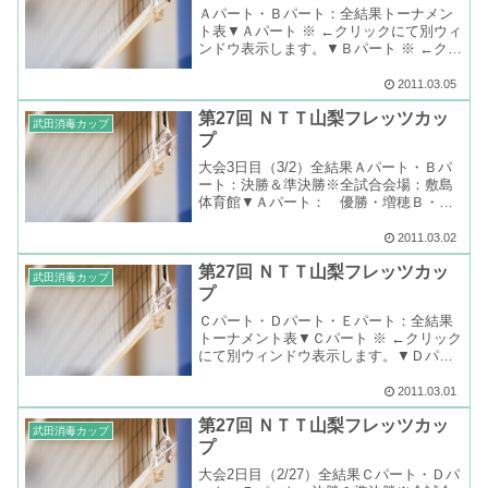
Ａパート・Ｂパート：全結果トーナメン
ト表▼Ａパート ※ ←クリックにて別ウィ
ンドウ表示します。▼Ｂパート ※ ←クリ
ックにて別ウィンドウ表示します。
2011.03.05
第27回 ＮＴＴ山梨フレッツカッ
武田消毒カップ
プ
大会3日目（3/2）全結果Ａパート・Ｂパ
ート：決勝＆準決勝※全試合会場：敷島
体育館▼Ａパート： 優勝・増穂Ｂ・決
勝：増穂Ｂ２－１東桂クラブＡ・準決
勝：増穂Ｂ２－１竜小クラブＡ・準決
2011.03.02
勝：東桂クラブＡ２－０市川クラブＣ▼
第27回 ＮＴＴ山梨フレッツカッ
Ｂパート： 優勝・池田・...
武田消毒カップ
プ
Ｃパート・Ｄパート・Ｅパート：全結果
トーナメント表▼Ｃパート ※ ←クリック
にて別ウィンドウ表示します。▼Ｄパー
ト ※ ←クリックにて別ウィンドウ表示し
ます。▼Ｅパート ※ ←クリックにて別ウ
2011.03.01
ィンドウ表示します。
第27回 ＮＴＴ山梨フレッツカッ
武田消毒カップ
プ
大会2日目（2/27）全結果Ｃパート・Ｄパ