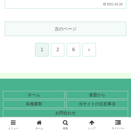
２年１１月18日（木）・１９日（金）・
2011.01.10
２０日（土）▼開催県愛知県▼会場豊橋
市総合体育館豊川市...
次のページ
次
1
2
6
へ
ホーム
連盟から
各種書類
当サイトの注意事項
お問合わせ
© 2018-2026 山梨県ママさんバレーボール連盟.
メニュー
ホーム
検索
トップ
サイドバー