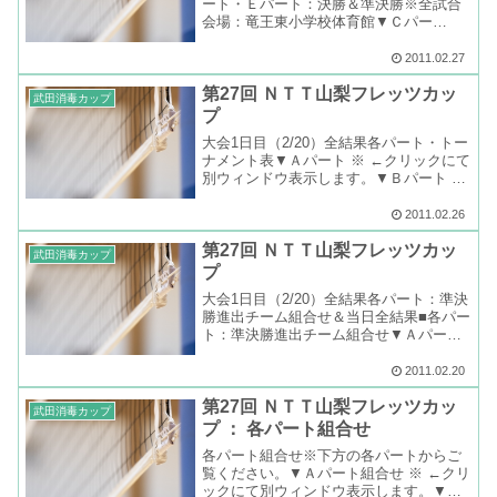
ート・Ｅパート：決勝＆準決勝※全試合
会場：竜王東小学校体育館▼Ｃパー
ト： 優勝・ＳＦＣ・決勝：ＳＦＣ２－
０かのいわＶＣ・準決勝：ＳＦＣ２－０
2011.02.27
玉穂三村・準決勝：かのいわＶＣ２－１
第27回 ＮＴＴ山梨フレッツカッ
竜小クラブＢ▼Ｄパート...
武田消毒カップ
プ
大会1日目（2/20）全結果各パート・トー
ナメント表▼Ａパート ※ ←クリックにて
別ウィンドウ表示します。▼Ｂパート ※
←クリックにて別ウィンドウ表示しま
す。▼Ｃパート ※ ←クリックにて別ウィ
2011.02.26
ンドウ表示します。▼Ｄパート ※ ←クリ
第27回 ＮＴＴ山梨フレッツカッ
ック...
武田消毒カップ
プ
大会1日目（2/20）全結果各パート：準決
勝進出チーム組合せ＆当日全結果■各パー
ト：準決勝進出チーム組合せ▼Ａパー
ト：大会3日目・3/2（水）・敷島体育
館・増穂Ｂ－竜小クラブＡ・東桂クラブ
2011.02.20
Ａ－市川クラブＣ▼Ｂパート：大会3日
第27回 ＮＴＴ山梨フレッツカッ
目・3/2（水）...
武田消毒カップ
プ ： 各パート組合せ
各パート組合せ※下方の各パートからご
覧ください。▼Ａパート組合せ ※ ←クリ
ックにて別ウィンドウ表示します。▼Ｂ