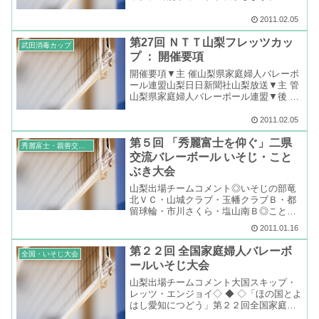
パート組合せ ※ ←クリックにて別ウィン
ドウ表示します。▼Ｃパート組合せ ※ ←
2011.02.05
クリックにて別ウィンドウ表示します。
第27回 ＮＴＴ山梨フレッツカッ
▼Ｄパート組...
武田消毒カップ
プ ： 開催要項
開催要項▼主 催山梨県家庭婦人バレーボ
ール連盟山梨日日新聞社山梨放送▼主 管
山梨県家庭婦人バレーボール連盟▼後 援
山梨県バレーボール協会▼協 賛ＮＴＴ東
日本 山梨支店▼日 程平成２３年２月 ５
2011.02.05
日（土） 開会式・代表者会議平成２３
第５回 「秀麗富士を仰ぐ」二県
年２月２０日...
秀麗富士・親善交流大会
交流バレーボール いそじ・こと
ぶき大会
山梨出場チームコメント◎いそじの部竜
北ＶＣ・山城クラブ・玉幡クラブＢ・都
留球輪・市川さくら・塩山南Ｂ◎ことぶ
きの部しきしまさくら・ふじざくら・甲
2011.01.16
西ＶＣ・甲府ニューすずらん・セイレン
ズＢ・松里なでしこ◇ ◆ ◇第５回「秀麗
第２２回 全国家庭婦人バレーボ
全国・いそじ大会
富士を仰ぐ」二県交流...
ールいそじ大会
山梨出場チームコメント大国スキップ・
レッツ・エンジョイ◇ ◆ ◇「ほの国とよ
はし愛知につどう」第２２回全国家庭婦
人バレーボールいそじ大会▼日程平成２