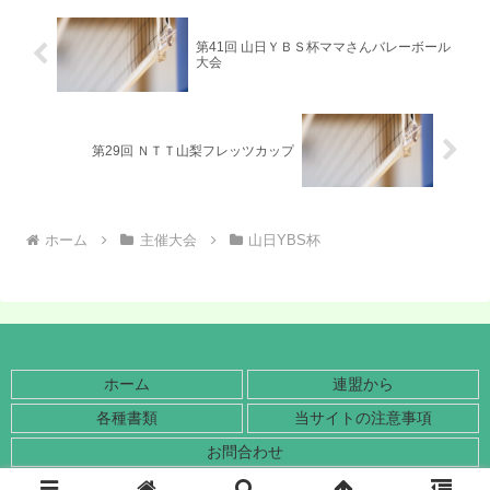
第41回 山日ＹＢＳ杯ママさんバレーボール
大会
第29回 ＮＴＴ山梨フレッツカップ
ホーム
主催大会
山日YBS杯
ホーム
連盟から
各種書類
当サイトの注意事項
お問合わせ