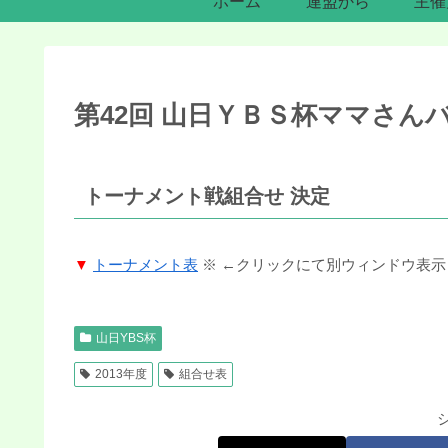
ホーム
連盟から
主催
第42回 山日ＹＢＳ杯ママさん
トーナメント戦組合せ 決定
▼
トーナメント表
※ ←クリックにて別ウィンドウ表示
山日YBS杯
2013年度
組合せ表