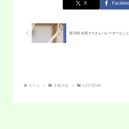
X
Facebo
第18回 全国ママさんバレーボールこ
ホーム
主催大会
山日YBS杯