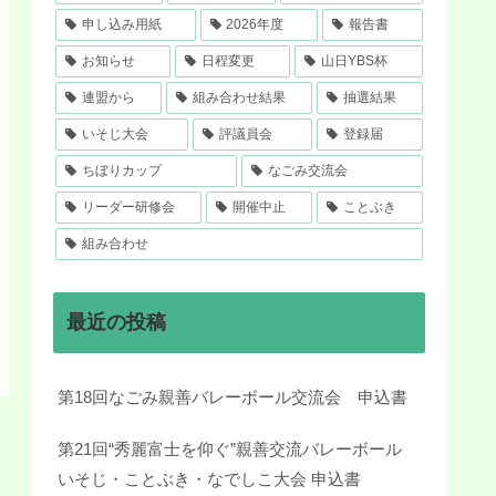
申し込み用紙
2026年度
報告書
お知らせ
日程変更
山日YBS杯
連盟から
組み合わせ結果
抽選結果
いそじ大会
評議員会
登録届
ちぼりカップ
なごみ交流会
リーダー研修会
開催中止
ことぶき
組み合わせ
最近の投稿
第18回なごみ親善バレーボール交流会 申込書
第21回“秀麗富士を仰ぐ”親善交流バレーボール
いそじ・ことぶき・なでしこ大会 申込書