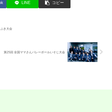
ok
LINE
コピー
とぶき大会
第25回 全国ママさんバレーボールいそじ大会