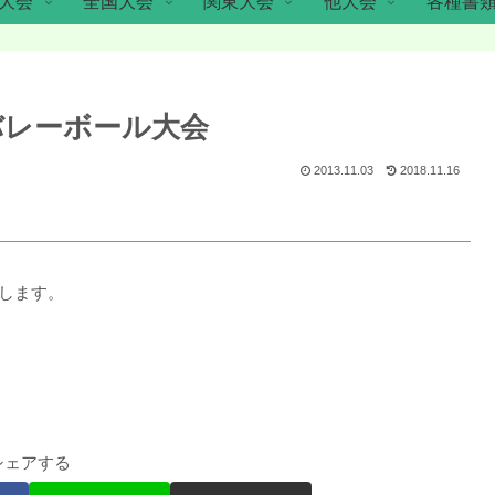
大会
全国大会
関東大会
他大会
各種書
バレーボール大会
2013.11.03
2018.11.16
します。
シェアする