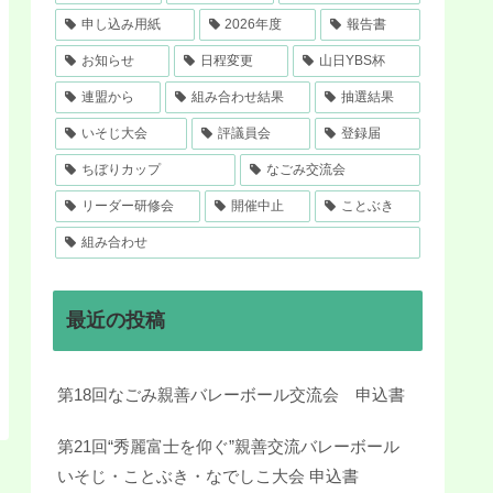
申し込み用紙
2026年度
報告書
お知らせ
日程変更
山日YBS杯
連盟から
組み合わせ結果
抽選結果
いそじ大会
評議員会
登録届
ちぼりカップ
なごみ交流会
リーダー研修会
開催中止
ことぶき
組み合わせ
最近の投稿
第18回なごみ親善バレーボール交流会 申込書
第21回“秀麗富士を仰ぐ”親善交流バレーボール
いそじ・ことぶき・なでしこ大会 申込書