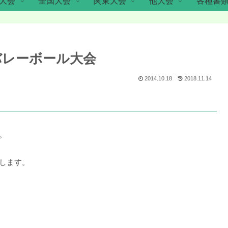
大会
全国大会
関東大会
他大会
各種書
バレーボール大会
2014.10.18
2018.11.14
。
します。