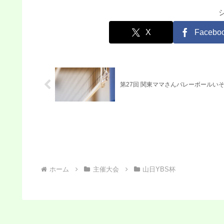
X
Facebo
第27回 関東ママさんバレーボールい
ホーム
主催大会
山日YBS杯