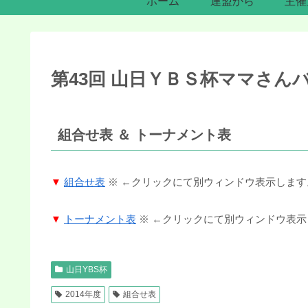
ホーム
連盟から
主催
第43回 山日ＹＢＳ杯ママさん
組合せ表 ＆ トーナメント表
▼
組合せ表
※ ←クリックにて別ウィンドウ表示します
▼
トーナメント表
※ ←クリックにて別ウィンドウ表示
山日YBS杯
2014年度
組合せ表