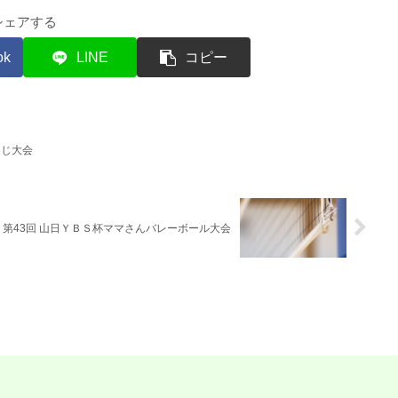
シェアする
ok
LINE
コピー
そじ大会
第43回 山日ＹＢＳ杯ママさんバレーボール大会