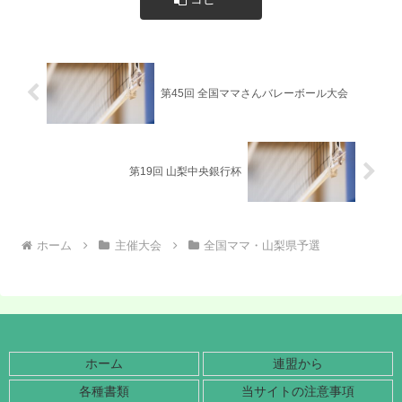
第45回 全国ママさんバレーボール大会
第19回 山梨中央銀行杯
ホーム
主催大会
全国ママ・山梨県予選
ホーム
連盟から
各種書類
当サイトの注意事項