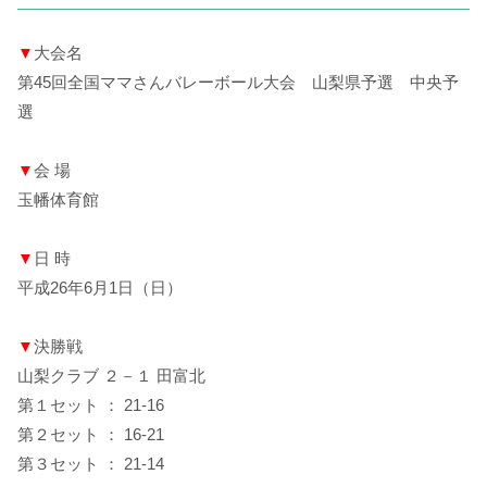
▼
大会名
第45回全国ママさんバレーボール大会 山梨県予選 中央予
選
▼
会 場
玉幡体育館
▼
日 時
平成26年6月1日（日）
▼
決勝戦
山梨クラブ ２－１ 田富北
第１セット ： 21-16
第２セット ： 16-21
第３セット ： 21-14