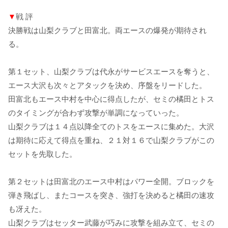
▼
戦 評
決勝戦は山梨クラブと田富北。両エースの爆発が期待され
る。
第１セット、山梨クラブは代永がサービスエースを奪うと、
エース大沢も次々とアタックを決め、序盤をリードした。
田富北もエース中村を中心に得点したが、セミの橘田とトス
のタイミングが合わず攻撃が単調になっていった。
山梨クラブは１４点以降全てのトスをエースに集めた。大沢
は期待に応えて得点を重ね、２１対１６で山梨クラブがこの
セットを先取した。
第２セットは田富北のエース中村はパワー全開。ブロックを
弾き飛ばし、またコースを突き、強打を決めると橘田の速攻
も冴えた。
山梨クラブはセッター武藤が巧みに攻撃を組み立て、セミの