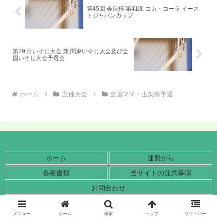
第45回 会長杯 第41回 コカ・コーラ イース
トジャパンカップ
第29回 いそじ大会 兼 関東いそじ大会及び全
国いそじ大会予選会
ホーム
主催大会
全国ママ・山梨県予選
ホーム
連盟から
各種書類
当サイトの注意事項
お問合わせ
© 2018-2026 山梨県ママさんバレーボール連盟.
メニュー
ホーム
検索
トップ
サイドバー