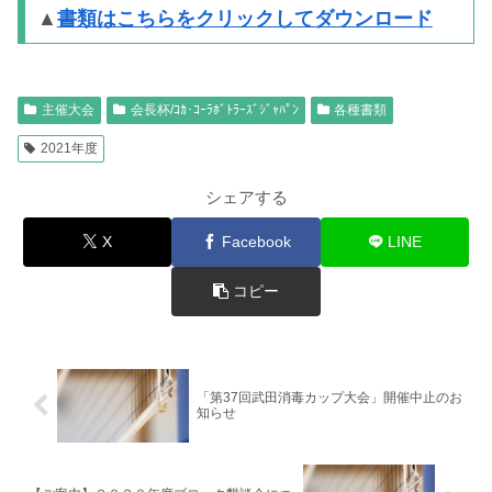
▲
書類はこちらをクリックしてダウンロード
主催大会
会長杯/ｺｶ･ｺｰﾗﾎﾞﾄﾗｰｽﾞｼﾞｬﾊﾟﾝ
各種書類
2021年度
シェアする
X
Facebook
LINE
コピー
「第37回武田消毒カップ大会」開催中止のお
知らせ