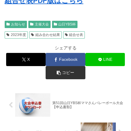
組合せ表PDF版はこちら
お知らせ
主催大会
山日YBS杯
2023年度
組み合わせ結果
組合せ表
シェアする
X
Facebook
LINE
コピー
第51回山日YBS杯ママさんバレーボール大会
【申込書類】