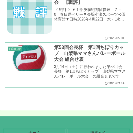
会 【戦評】
《 戦評 》▼１部決勝戦都留愛球 ２－
0 春日居ベリー▼会場小瀬スポーツ公園
体育館▼日時2026年4月22日（水）14:55
～15:35▼審判主審：保坂 知子副審：若
松 朝美記録：小金澤 純香▼戦評記念
すべき第１回ちぼりカップの1部決勝が
行...
2026.05.01
第53回会長杯 第1回ちぼりカッ
お知らせ
プ 山梨県ママさんバレーボール
大会 組合せ表
3月14日（土）に行われました第53回会
長杯 第1回ちぼりカップ 山梨県ママさ
んバレーボール大会 の組合せ表です
2026.03.14
ホーム
連盟から