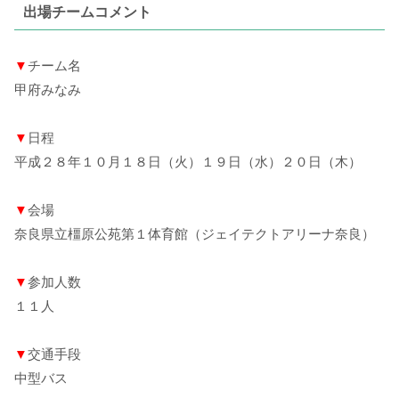
出場チームコメント
▼
チーム名
甲府みなみ
▼
日程
平成２８年１０月１８日（火）１９日（水）２０日（木）
▼
会場
奈良県立橿原公苑第１体育館（ジェイテクトアリーナ奈良）
▼
参加人数
１１人
▼
交通手段
中型バス