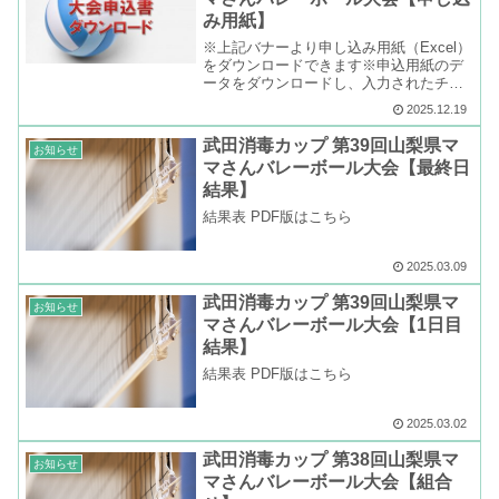
み用紙】
※上記バナーより申し込み用紙（Excel）
をダウンロードできます※申込用紙のデ
ータをダウンロードし、入力されたチー
ム代表者様は、なるべく印刷して郵送せ
2025.12.19
ず、電子メールで連盟までお申込み下さ
い。
武田消毒カップ 第39回山梨県マ
お知らせ
マさんバレーボール大会【最終日
結果】
結果表 PDF版はこちら
2025.03.09
武田消毒カップ 第39回山梨県マ
お知らせ
マさんバレーボール大会【1日目
結果】
結果表 PDF版はこちら
2025.03.02
武田消毒カップ 第38回山梨県マ
お知らせ
マさんバレーボール大会【組合