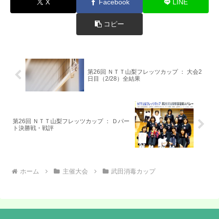
X
Facebook
LINE
コピー
第26回 ＮＴＴ山梨フレッツカップ ： 大会2
日目（2/28）全結果
第26回 ＮＴＴ山梨フレッツカップ ： Ｄパー
ト決勝戦・戦評
ホーム
主催大会
武田消毒カップ